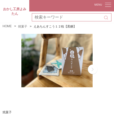
おかし工房よみ
たん
HOME
焼菓子
えあちんすこう１２粒【黒糖】
焼菓子