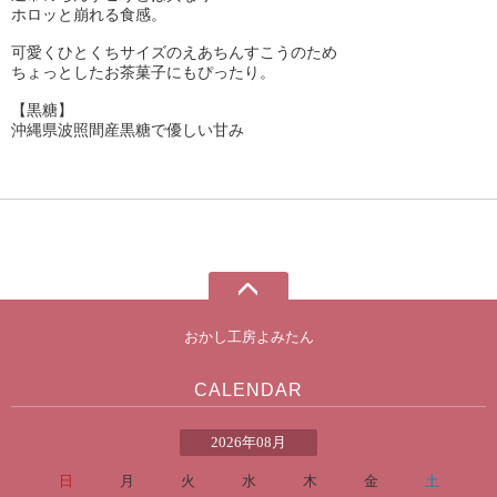
ホロッと崩れる食感。
可愛くひとくちサイズのえあちんすこうのため
ちょっとしたお茶菓子にもぴったり。
【黒糖】
沖縄県波照間産黒糖で優しい甘み
おかし工房よみたん
CALENDAR
2026年08月
日
月
火
水
木
金
土